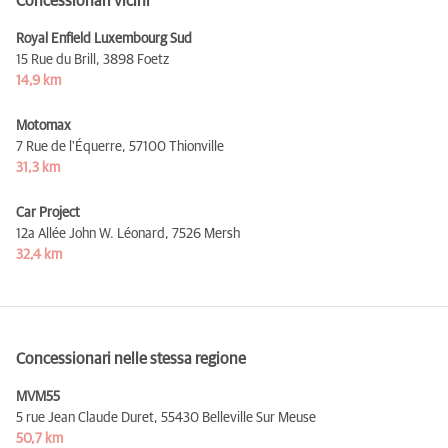
Concessionari vicini
Royal Enfield Luxembourg Sud
15 Rue du Brill,
3898 Foetz
14,9 km
Motomax
7 Rue de l'Équerre,
57100 Thionville
31,3 km
Car Project
12a Allée John W. Léonard,
7526 Mersh
32,4 km
Concessionari nelle stessa regione
MVM55
5 rue Jean Claude Duret,
55430 Belleville Sur Meuse
50,7 km