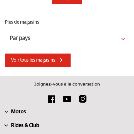
Plus de magasins
Par pays
Lituanie
Estonie
Voir tous les magasins
Jersey
Macédoine du Nord
Irlande
Slovaquie
Joignez-vous à la conversation
Émirats arabes unis
Slovénie
Allemagne
Suède
Motos
Guernesey
Suisse
Rides & Club