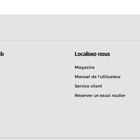
Lettonie
Jersey
0
 sur route
ub
Localisez-nous
Magasins
Manuel de l'utilisateur
Service client
00
Réserver un essai routier
 sur route