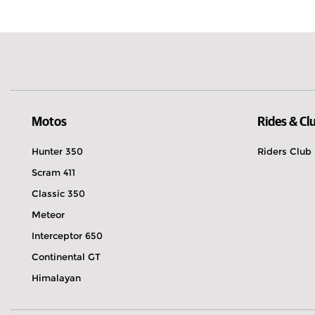
Maroc
Actuellement ouvert
De 08:30 à 17:3
Kanaal Zuid 484 7371 GL Loenen
055 505 1329
Explorer
Réserver un essai
Itinéraire
Motos
Rides & Cl
Hunter 350
Riders Club
Scram 411
MotorCity Amsterdam
Classic 350
Actuellement ouvert
De 08:30 à 18:
Meteor
Jarmuiden 31 1046 AC Amsterdam
Interceptor 650
020 480 8010
Continental GT
Explorer
Réserver un essai
Himalayan
Itinéraire