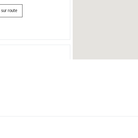
 sur route
30
 sur route
Allemagne
Chypre
Tchéquie
Danemark
Bahreïn
Portugal