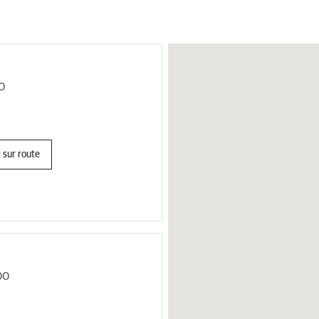
0
 sur route
00