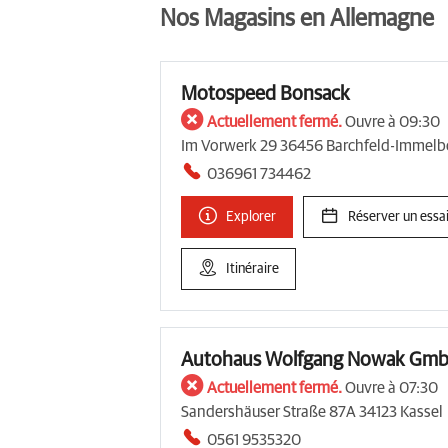
Nos Magasins en Allemagne
Motospeed Bonsack
Actuellement fermé.
Ouvre à 09:30
Im Vorwerk 29 36456 Barchfeld-Immelb
036961 734462
Explorer
Réserver un essai
Itinéraire
Autohaus Wolfgang Nowak Gmb
Actuellement fermé.
Ouvre à 07:30
Sandershäuser Straße 87A 34123 Kassel
0561 9535320