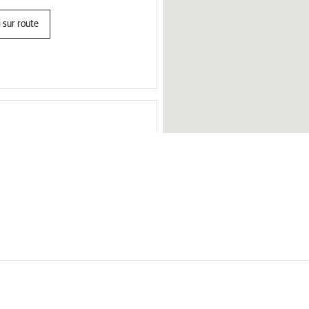
 sur route
üderode
 sur route
Portugal
Macédoin
États-Unis
Île de Man
Roumanie
Belgique