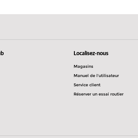
Estonie
Maroc
g
 sur route
ub
Localisez-nous
Magasins
Manuel de l'utilisateur
o KG
Service client
Réserver un essai routier
 sur route