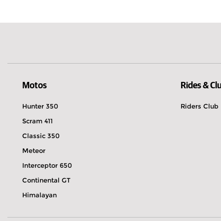
Danemark
Actuellement fermé.
Ouvre à 08:00
Bettelhecker Straße 125 96515 Sonneber
03675 878581
Explorer
Réserver un essai
Itinéraire
Motos
Rides & Cl
Hunter 350
Riders Club
Scram 411
Autohaus Uwe Heim GmbH & C
Classic 350
Actuellement fermé.
Ouvre à 07:30
Meteor
Büdesheimer Straße 1 61137 Schöneck
Interceptor 650
06187 922517
Continental GT
Explorer
Réserver un essai
Himalayan
Itinéraire