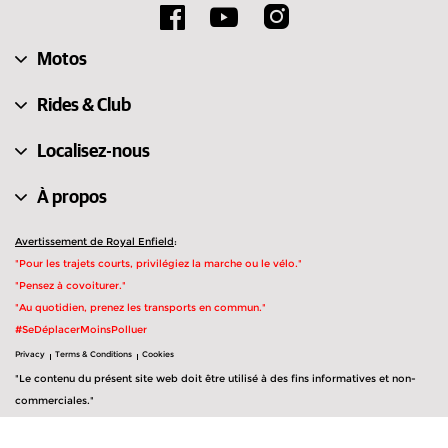
Émirats arabes unis
Suisse
Motos
Lituanie
Estonie
Rides & Club
Localisez-nous
À propos
Avertissement de Royal Enfield
:
"Pour les trajets courts, privilégiez la marche ou le vélo."
"Pensez à covoiturer."
"Au quotidien, prenez les transports en commun."
#SeDéplacerMoinsPolluer
Privacy
Terms & Conditions
Cookies
"Le contenu du présent site web doit être utilisé à des fins informatives et non-
commerciales."