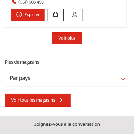
(061) 605 493
Explorer
Voir plus
Plus de magasins
Par pays
Irlande
Roumanie
Voir tous les magasins
Italie
Albanie
Belgique
Norvège
Joignez-vous à la conversation
Finlande
Slovaquie