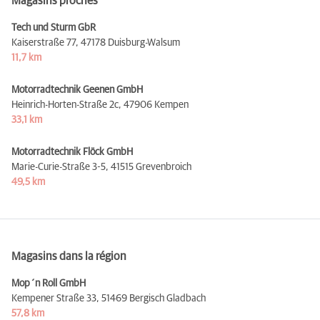
Magasins proches
Tech und Sturm GbR
Kaiserstraße 77,
47178 Duisburg-Walsum
11,7 km
Motorradtechnik Geenen GmbH
Heinrich-Horten-Straße 2c,
47906 Kempen
33,1 km
Motorradtechnik Flöck GmbH
Marie-Curie-Straße 3-5,
41515 Grevenbroich
49,5 km
Magasins dans la région
Mop´n Roll GmbH
Kempener Straße 33,
51469 Bergisch Gladbach
57,8 km