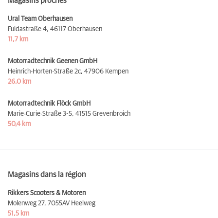
Magasins proches
Ural Team Oberhausen
Fuldastraße 4,
46117 Oberhausen
11,7 km
Motorradtechnik Geenen GmbH
Heinrich-Horten-Straße 2c,
47906 Kempen
26,0 km
Motorradtechnik Flöck GmbH
Marie-Curie-Straße 3-5,
41515 Grevenbroich
50,4 km
Magasins dans la région
Rikkers Scooters & Motoren
Molenweg 27,
7055AV Heelweg
51,5 km