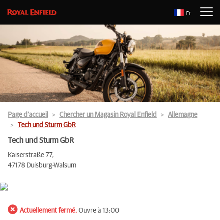
Fr
Page d’accueil
Chercher un Magasin Royal Enfield
Allemagne
Tech und Sturm GbR
Tech und Sturm GbR
Kaiserstraße 77,
47178 Duisburg-Walsum
Actuellement fermé.
Ouvre à 13:00