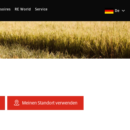
soires
RE World
Service
De
Meinen Standort verwenden