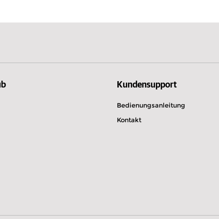
Belgien
Albanien
einbaren
ub
Kundensupport
Bedienungsanleitung
Kontakt
09 Jaén
einbaren