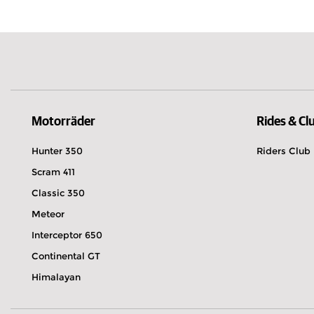
Jersey
Jetzt geöffnet
Von 10:00 bis 13:30
Calle Casas Ibañez, 17 2005 Albacete
967 67 16 76
Entdecken
Probefahrt ver
Wegbeschreibung
Motorräder
Rides & Cl
Hunter 350
Riders Club
Scram 411
PARADISE MOTOS
Classic 350
Jetzt geöffnet
Von 08:30 bis 13:30
Meteor
Cl Villatorres, 16 (P.I. Los Olivares) 230
Interceptor 650
953 58 97 60
Continental GT
Entdecken
Probefahrt ver
Himalayan
Wegbeschreibung