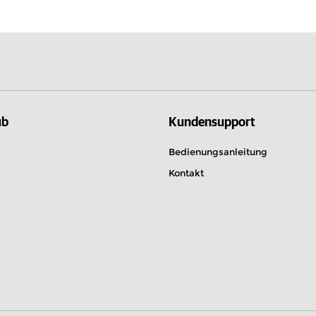
Rumänien
Norwege
Von 13:00 bis 19:00
g
einbaren
ub
Kundensupport
Bedienungsanleitung
Kontakt
o KG
on 13:00 bis 17:30
einbaren