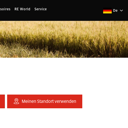
soires
RE World
Service
De
Meinen Standort verwenden