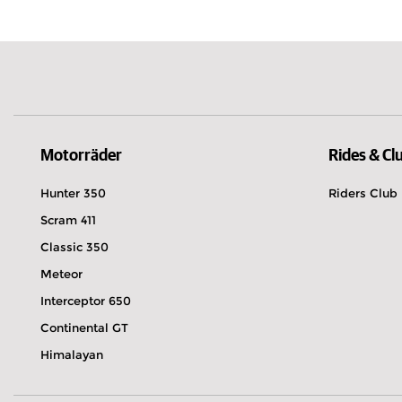
Belgien
Jetzt geöffnet
Von 08:00 bis 12:00, 
Bettelhecker Straße 125 96515 Sonneber
03675 878581
Entdecken
Probefahrt ver
Wegbeschreibung
Motorräder
Rides & Cl
Hunter 350
Riders Club
Scram 411
Autohaus Uwe Heim GmbH & C
Classic 350
Jetzt geöffnet
Von 07:30 bis 12:00, V
Meteor
Büdesheimer Straße 1 61137 Schöneck
Interceptor 650
06187 922517
Continental GT
Entdecken
Probefahrt ver
Himalayan
Wegbeschreibung