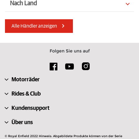
Nach Land
Serbien
Portugal
Alle Händler anzeigen
Norwegen
Ungarn
Irland
Bahrain
Folgen Sie uns auf
Bulgarien
Griechenland
Niederlande
Italien
Motorräder
Nordmazedonien
Österreich
Rides & Club
Kundensupport
Über uns
© Royal Enfield 2022 Hinweis: Abgebildete Produkte können von der Serie