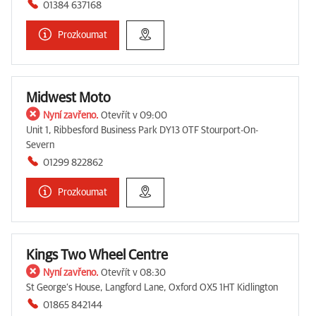
01384 637168
Prozkoumat
Midwest Moto
Nyní zavřeno.
Otevřít v 09:00
Unit 1, Ribbesford Business Park DY13 0TF Stourport-On-
Severn
01299 822862
Prozkoumat
Kings Two Wheel Centre
Nyní zavřeno.
Otevřít v 08:30
St George’s House, Langford Lane, Oxford OX5 1HT Kidlington
01865 842144