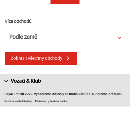
Více obchodů
Podle země
Itálie
Indie
Zobrazit všechny obchody
Švédsko
Srbsko
Lotyšsko
Irsko
Vozači & Klub
Severní Makedonie
Německo
Royal Enfield 2022. Vyobrazené obrázky se mohou lišit od skutečného produktu
Velká Británie
Ochrana osobních údajů
Podmínky
Soubory cookie
Kypr
Francie
Slovinsko