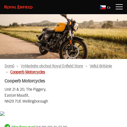
Cs
Domů
Vyhledejte obchod Royal Enfield Store
Velká Británie
Cooperb Motorcycles
Cooperb Motorcycles
Unit 21 & 20, The Piggery,
Easton Maudit,
NN29 7UE Wellingborough