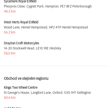
Sycamore Royal Enfield
Phorpres Close, Cygnet Park, Hampton,
PE7 8FZ Peterborough
46,5 km
West Herts Royal Enfield
Wood Lane, Hemel Hempstead,
HP2 4TP Hemel Hempstead
54,2 km
Drayton Croft Motorcyles
14-20 Stockwell Head,
LE10 1RE Hinckley
59,0 km
Obchod ve stejném regionu
Kings Two Wheel Centre
St George’s House, Langford Lane, Oxford,
OX5 1HT Kidlington
60,4 km