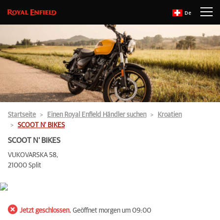
De
Startseite
Einen Royal Enfield Händler suchen
Kroatien
SCOOT N' BIKES
SCOOT N' BIKES
VUKOVARSKA 58,
21000 Split
Jetzt geschlossen.
Geöffnet morgen um 09:00