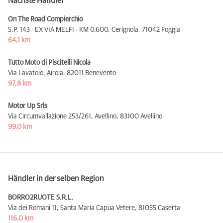
Nächste Händler
On The Road Compierchio
S.P. 143 - EX VIA MELFI - KM 0.600, Cerignola,
71042 Foggia
64,1 km
Tutto Moto di Piscitelli Nicola
Via Lavatoio, Airola,
82011 Benevento
97,8 km
Motor Up Srls
Via Circumvallazione 253/261, Avellino,
83100 Avellino
99,0 km
Händler in der selben Region
BORRO2RUOTE S.R.L.
Via dei Romani 11, Santa Maria Capua Vetere,
81055 Caserta
116,0 km