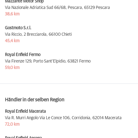
Mazzante Motor Shop
Via Nazionale Adriatica Sud 66/68, Pescara,
65129 Pescara
38,6 km
Gostmoto S.r.l.
Via Riccio, 2 Brecciarola,
66100 Chieti
45,4 km
Royal Enfield Fermo
Via Firenze 129, Porto Sant'Elpidio,
63821 Fermo
59,0 km
Händler in der selben Region
Royal Enfield Macerata
Via R. Murri Angolo Via Le Conce 106, Corridonia,
62014 Macerata
72,0 km