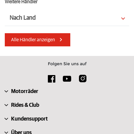
Weitere Händler
Nach Land
Südafrika
Ungarn
Alle Händler anzeigen
Australien
Estland
Marokko
Mauritius
Folgen Sie uns auf
Portugal
Vereinigte Arabische Emirate
Frankreich
Vereinigtes Königreich
Motorräder
Kroatien
Finnland
Rides & Club
Kundensupport
Über uns