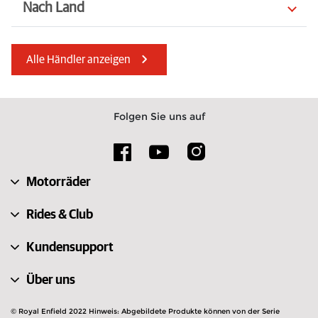
Nach Land
Nordmazedonien
Tschechien
Alle Händler anzeigen
Marokko
Dänemark
Niederlande
Italien
Folgen Sie uns auf
Frankreich
Italien
Albanien
Rumänien
Motorräder
Belgien
Türkei
Rides & Club
Kundensupport
Über uns
© Royal Enfield 2022 Hinweis: Abgebildete Produkte können von der Serie