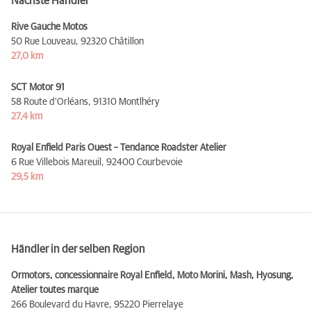
Nächste Händler
Rive Gauche Motos
50 Rue Louveau,
92320 Châtillon
27,0 km
SCT Motor 91
58 Route d'Orléans,
91310 Montlhéry
27,4 km
Royal Enfield Paris Ouest – Tendance Roadster Atelier
6 Rue Villebois Mareuil,
92400 Courbevoie
29,5 km
Händler in der selben Region
Ormotors, concessionnaire Royal Enfield, Moto Morini, Mash, Hyosung,
Atelier toutes marque
266 Boulevard du Havre,
95220 Pierrelaye