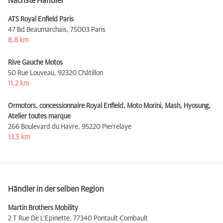
Nächste Händler
ATS Royal Enfield Paris
47 Bd Beaumarchais,
75003 Paris
8,8 km
Rive Gauche Motos
50 Rue Louveau,
92320 Châtillon
11,2 km
Ormotors, concessionnaire Royal Enfield, Moto Morini, Mash, Hyosung,
Atelier toutes marque
266 Boulevard du Havre,
95220 Pierrelaye
13,5 km
Händler in der selben Region
Martin Brothers Mobility
2 T Rue De L’Epinette,
77340 Pontault-Combault