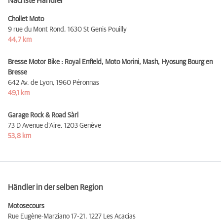
Nächste Händler
Chollet Moto
9 rue du Mont Rond,
1630 St Genis Pouilly
44,7 km
Bresse Motor Bike : Royal Enfield, Moto Morini, Mash, Hyosung Bourg en
Bresse
642 Av. de Lyon,
1960 Péronnas
49,1 km
Garage Rock & Road Sàrl
73 D Avenue d’Aire,
1203 Genève
53,8 km
Händler in der selben Region
Motosecours
Rue Eugène-Marziano 17-21,
1227 Les Acacias