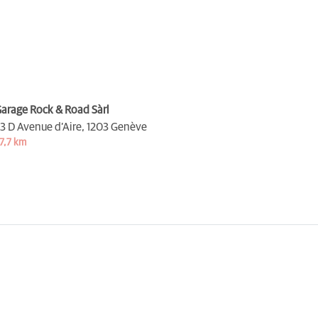
arage Rock & Road Sàrl
3 D Avenue d’Aire,
1203 Genève
7,7 km