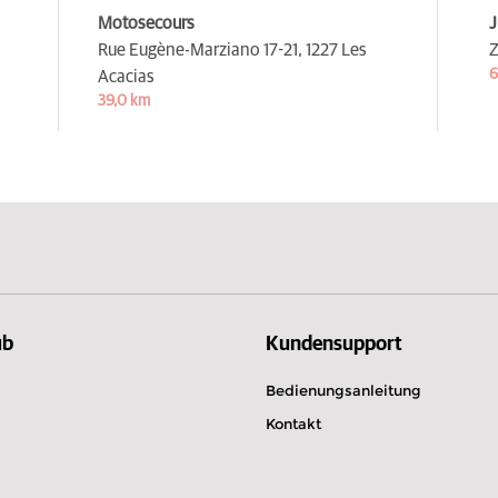
Motosecours
J
Rue Eugène-Marziano 17-21,
1227 Les
Z
6
Acacias
39,0 km
ub
Kundensupport
Bedienungsanleitung
Kontakt