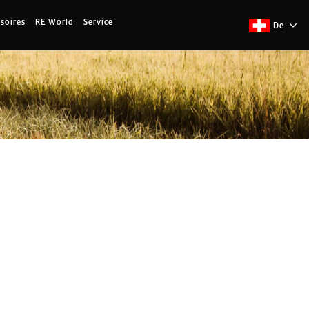
soires
RE World
Service
De