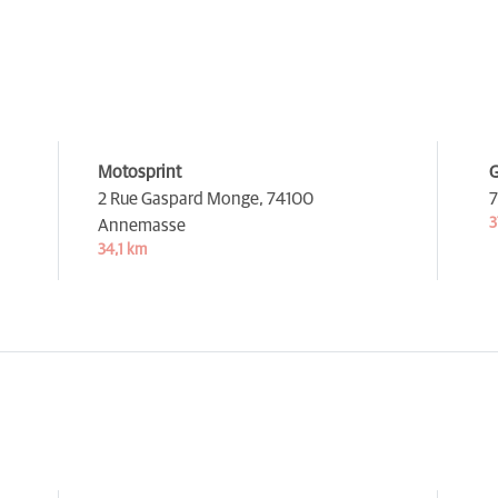
Motosprint
G
2 Rue Gaspard Monge,
74100
7
3
Annemasse
34,1 km