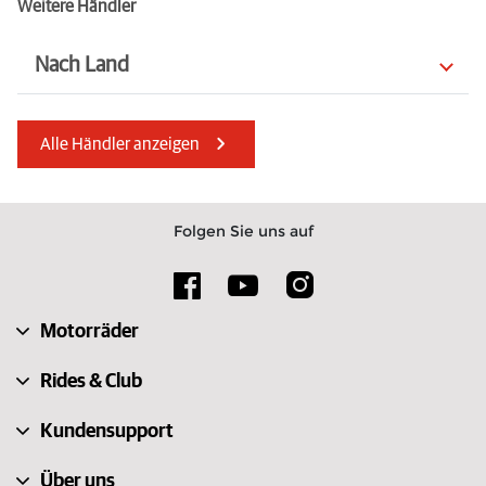
Weitere Händler
Nach Land
Rumänien
Australien
Alle Händler anzeigen
Vereinigtes Königreich
Ungarn
Italien
Bulgarien
Folgen Sie uns auf
Italien
Portugal
Österreich
Türkei
Motorräder
Litauen
Schweiz
Rides & Club
Kundensupport
Über uns