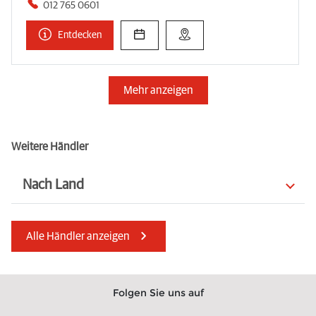
012 765 0601
Entdecken
Mehr anzeigen
Weitere Händler
Nach Land
Marokko
Rumänien
Alle Händler anzeigen
Jersey
Guernsey
Niederlande
Schweden
Folgen Sie uns auf
Albanien
Spanien