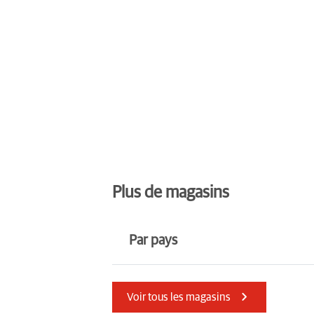
Plus de magasins
Par pays
Danemark
Croatie
Voir tous les magasins
Luxembourg