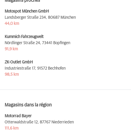
Magasins proches
Motospot München GmbH
Landsberger Straße 234,
80687 München
44,0 km
Kummich Fahrzeugwelt
Nördlinger Straße 24,
73441 Bopfingen
91,9 km
ZK-Outlet GmbH
Industriestraße 17,
91572 Bechhofen
98,5 km
Magasins dans la région
Motorrad Bayer
Otterwaldstraße 12,
87767 Niederrieden
111,6 km