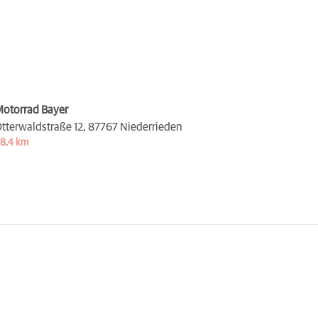
otorrad Bayer
tterwaldstraße 12,
87767 Niederrieden
8,4 km