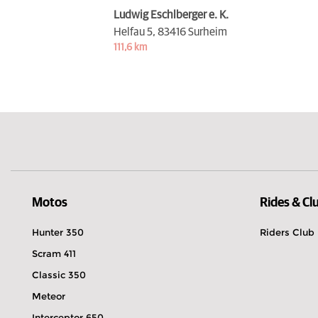
Ludwig Eschlberger e. K.
Helfau 5,
83416 Surheim
111,6 km
Motos
Rides & Cl
Hunter 350
Riders Club
Scram 411
Classic 350
Meteor
Interceptor 650