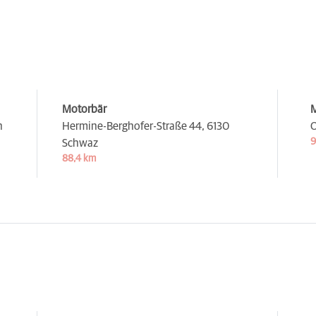
Motorbär
M
n
Hermine-Berghofer-Straße 44,
6130
O
9
Schwaz
88,4 km