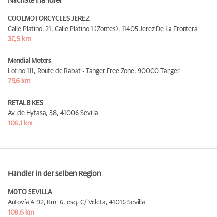
Nächste Händler
COOLMOTORCYCLES JEREZ
Calle Platino, 21, Calle Platino 1 (Zontes),
11405 Jerez De La Frontera
30,5 km
Mondial Motors
Lot no 111, Route de Rabat - Tanger Free Zone,
90000 Tanger
79,6 km
RETALBIKES
Av. de Hytasa, 38,
41006 Sevilla
106,1 km
Händler in der selben Region
MOTO SEVILLA
Autovía A-92, Km. 6, esq. C/ Veleta,
41016 Sevilla
108,6 km