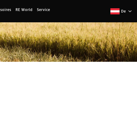
soires
RE World
Service
De