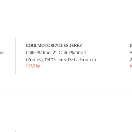
COOLMOTORCYCLES JEREZ
ana
Calle Platino, 21, Calle Platino 1
A
(Zontes),
11405 Jerez De La Frontera
2
107,5 km
1