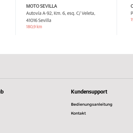
MOTO SEVILLA
O
Autovía A-92, Km. 6, esq. C/ Veleta,
P
1
41016 Sevilla
180,9 km
ub
Kundensupport
Bedienungsanleitung
Kontakt