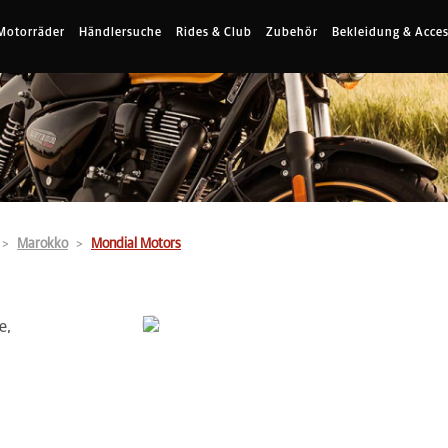
Motorräder
Händlersuche
Rides & Club
Zubehör
Bekleidung & Acces
Marokko
Mondial Motors
e,