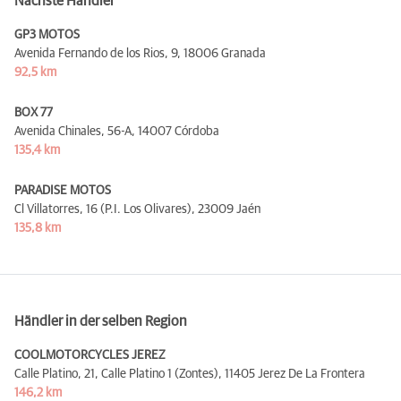
Nächste Händler
GP3 MOTOS
Avenida Fernando de los Rios, 9,
18006 Granada
92,5 km
BOX 77
Avenida Chinales, 56-A,
14007 Córdoba
135,4 km
PARADISE MOTOS
Cl Villatorres, 16 (P.I. Los Olivares),
23009 Jaén
135,8 km
Händler in der selben Region
COOLMOTORCYCLES JEREZ
Calle Platino, 21, Calle Platino 1 (Zontes),
11405 Jerez De La Frontera
146,2 km