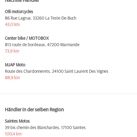
Nächste Händler
Olli motorcycles
86 Rue Lagrua,
33260 La Teste-De-Buch
43,0 km
Center bike / MOTOBOX
813 route de bordeaux,
47200 Marmande
73,9 km
MJAP Moto
Route des Chardonnerets,
24100 Saint Laurent Des Vignes
88,9 km
Händler in der selben Region
Saintes Motos
39 bis chemin des Blanchardes,
17100 Saintes
100,4 km