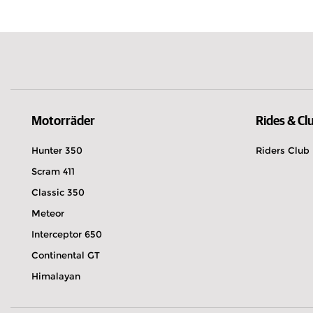
Finnland
02 54 21 17 13
Entdecken
Probefahrt ver
Wegbeschreibung
Motorräder
Rides & Cl
Auvergne Motos
Hunter 350
Riders Club
Jetzt geschlossen.
Geöffnet am 10 
Scram 411
20 Rue Denis Papin, ZAC des Ribes 6317
Classic 350
Entdecken
Probefahrt ver
Meteor
Interceptor 650
Wegbeschreibung
Continental GT
Himalayan
Unik Moto