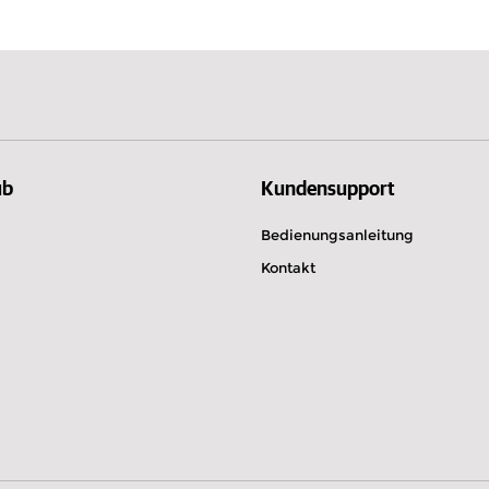
Schweden
Luxembur
einbaren
ub
Kundensupport
Bedienungsanleitung
August um 09:00
Kontakt
0 Aubiere
einbaren