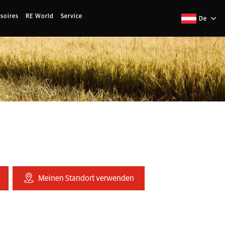
soires
RE World
Service
De
Meinen Standort verwenden