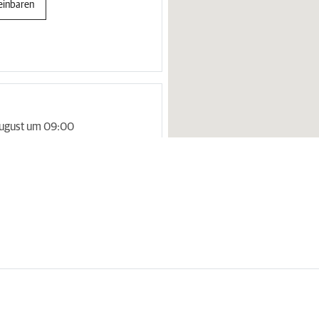
einbaren
August um 09:00
einbaren
un)
Ungarn
Lettland
Slowakei
Vereinigte
ugust um 09:00
Indien
Türkei
dun