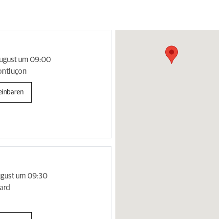
August um 09:00
ontluçon
einbaren
ugust um 09:30
ard