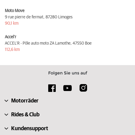
Moto Move
9 rue pierre de fermat,
87280 Limoges
90,1 km
Accel’r
ACCEL’R - Pôle auto moto ZA Lamothe,
47550 Boe
112,6 km
Folgen Sie uns auf
Motorräder
Rides & Club
Kundensupport