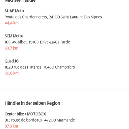
Nächste Händler
MJAP Moto
Route des Chardonnerets,
24100 Saint Laurent Des Vignes
44,4 km
SCM Motos
100 Av. Ribot,
19100 Brive-La-Gaillarde
63,7 km
Quad 16
1820 rue des Platanes,
16430 Champniers
69,8 km
Händler in der selben Region
Center bike / MOTOBOX
813 route de bordeaux,
47200 Marmande
87,3 km