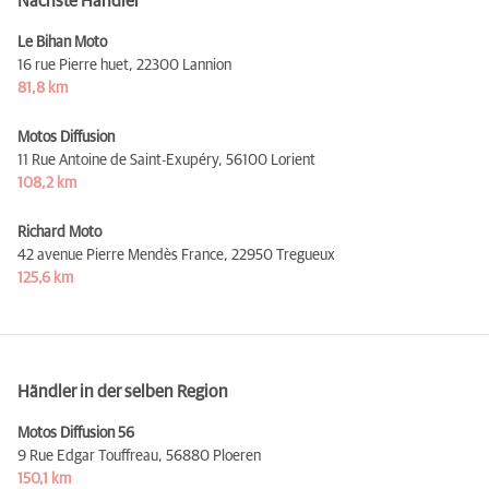
Nächste Händler
Le Bihan Moto
16 rue Pierre huet,
22300 Lannion
81,8 km
Motos Diffusion
11 Rue Antoine de Saint-Exupéry,
56100 Lorient
108,2 km
Richard Moto
42 avenue Pierre Mendès France,
22950 Tregueux
125,6 km
Händler in der selben Region
Motos Diffusion 56
9 Rue Edgar Touffreau,
56880 Ploeren
150,1 km