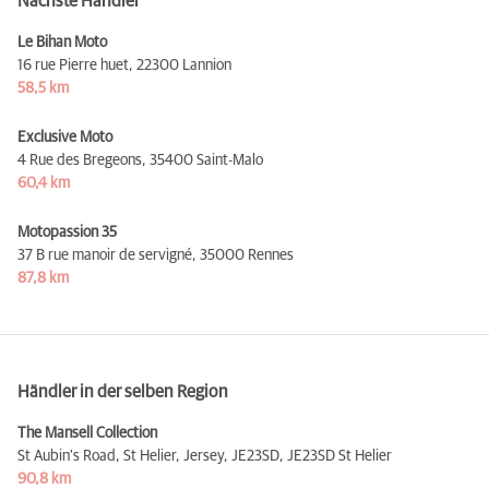
Nächste Händler
Le Bihan Moto
16 rue Pierre huet,
22300 Lannion
58,5 km
Exclusive Moto
4 Rue des Bregeons,
35400 Saint-Malo
60,4 km
Motopassion 35
37 B rue manoir de servigné,
35000 Rennes
87,8 km
Händler in der selben Region
The Mansell Collection
St Aubin's Road, St Helier, Jersey, JE23SD,
JE23SD St Helier
90,8 km