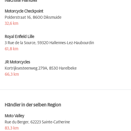
Nächste Händler
Motorcycle Checkpoint
Polderstraat 16,
8600 Diksmuide
32,6 km
Royal Enfield Lille
3 Rue de la Source,
59320 Hallennes-Lez-Haubourdin
61,8 km
JR Motorcycles
Kortrijksesteenweg 279A,
8530 Harelbeke
66,3 km
Händler in der selben Region
Moto Valley
Rue du Berger,
62223 Sainte-Catherine
83,3 km