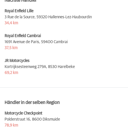
Nächste Händler
Royal Enfield Lille
3 Rue de la Source,
59320 Hallennes-Lez-Haubourdin
34,4 km
Royal Enfield Cambrai
1691 Avenue de Paris,
59400 Cambrai
37,5 km
JR Motorcycles
Kortrijksesteenweg 279A,
8530 Harelbeke
69,2 km
Händler in der selben Region
Motorcycle Checkpoint
Polderstraat 16,
8600 Diksmuide
78,9 km