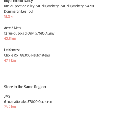
Royal Enfield Nancy
Rue du pont de villey ZAC du jonchery, ZAC du jonchery,
54200
Dommartin Les Toul
15,3 km
Acte 3 Metz
12 rue du bois d'Orly,
57685 Augny
42,5 km
Le Koncess
Chp le Roi,
88300 Neufchâteau
47,7 km
Store in the Same Region
JMS
6 rue nationale,
57800 Cocheren
73,2 km