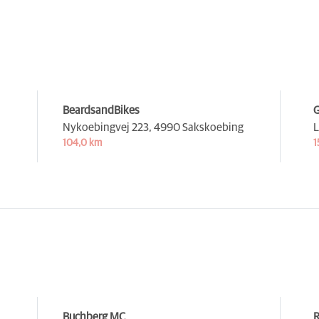
BeardsandBikes
Nykoebingvej 223,
4990 Sakskoebing
L
104,0 km
1
Buchberg MC
R