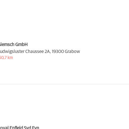
Giemsch GmbH
udwigsluster Chaussee 2A,
19300 Grabow
50,7 km
oyal Enfield Syd Fyn