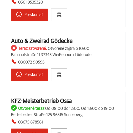
0561 9535320
Preskúmať
Auto & Zweirad Gödecke
Teraz zatvorené.
Otvorené zajtra o 10:00
Bahnhofstraße 11 37345 Weißenborn-Lüderode
036072 90593
Preskúmať
KFZ-Meisterbetrieb Ossa
Otvorené teraz
Od 08:00 do 12:00, Od 13:00 do 19:00
Bettelhecker Straße 125 96515 Sonneberg
03675 878581