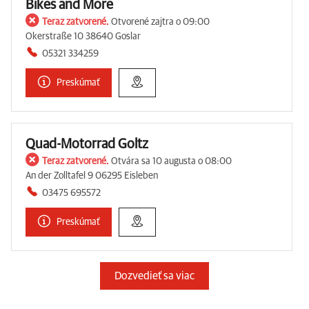
Bikes and More
Teraz zatvorené.
Otvorené zajtra o 09:00
Okerstraße 10 38640 Goslar
05321 334259
Preskúmať
Quad-Motorrad Goltz
Teraz zatvorené.
Otvára sa 10 augusta o 08:00
An der Zolltafel 9 06295 Eisleben
03475 695572
Preskúmať
Dozvedieť sa viac