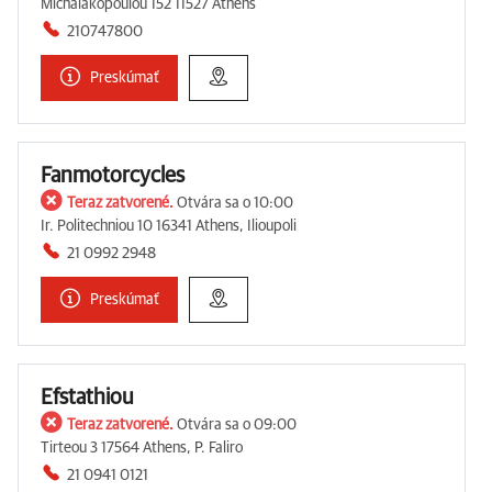
Michalakopoulou 152 11527 Athens
210747800
Preskúmať
Fanmotorcycles
Teraz zatvorené.
Otvára sa o 10:00
Ir. Politechniou 10 16341 Athens, Ilioupoli
21 0992 2948
Preskúmať
Efstathiou
Teraz zatvorené.
Otvára sa o 09:00
Tirteou 3 17564 Athens, P. Faliro
21 0941 0121