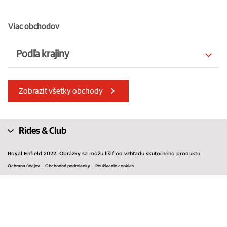
Viac obchodov
Podľa krajiny
Belgicko
Spojené arabské emiráty
Zobraziť všetky obchody
Poľsko
Srbsko
Taliansko
Dánsko
Rides & Club
Chorvátsko
Portugalsko
Royal Enfield 2022. Obrázky sa môžu líšiť od vzhľadu skutočného produktu
Holandsko
Ochrana údajov
Obchodné podmienky
Používanie cookies
Francúzsko
Fínsko
ostrov Man