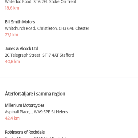
Waterloo Road,
ST6 2EL Stoke-On-Trent
18,6 km
Bill Smith Motors
Whitchurch Road, Christleton,
CH3 6AE Chester
27,1 km
Jones & Alcock Ltd
2C Telegraph Street,
ST17 4AT Stafford
40,6 km
Återförsäljare i samma region
Millenium Motorcycles
Aspinall Place,,,
WA9 5PE St Helens
42,4 km
Robinsons of Rochdale