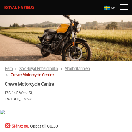
Sv
Hem
Sök Royal Enfield butik
Storbritannien
Crewe Motorcycle Centre
Crewe Motorcycle Centre
136-146 West St,
CW1 3HQ Crewe
Stängt nu.
Öppet till 08:30