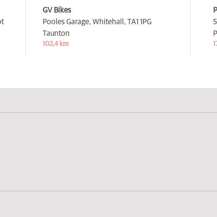
GV Bikes
P
ot
Pooles Garage, Whitehall,
TA1 1PG
5
Taunton
P
102,4 km
1