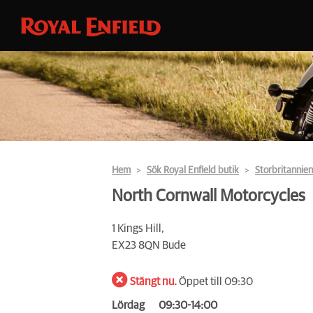
Hem
Sök Royal Enfield butik
Storbritannien
North Cornwall Motorcycles
1 Kings Hill,
EX23 8QN Bude
Stängt nu.
Öppet till 09:30
Lördag
09:30-14:00