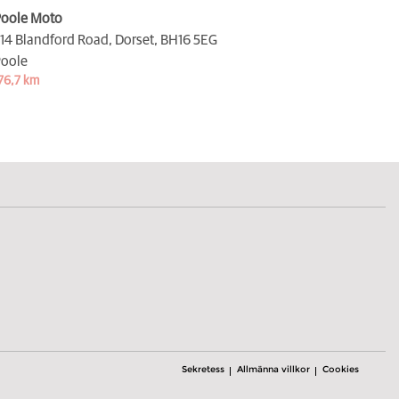
oole Moto
14 Blandford Road, Dorset,
BH16 5EG
oole
76,7 km
Sekretess
Allmänna villkor
Cookies