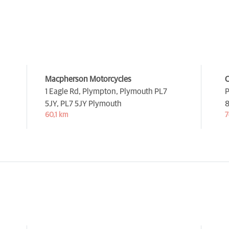
Macpherson Motorcycles
C
1 Eagle Rd, Plympton, Plymouth PL7
P
5JY,
PL7 5JY Plymouth
8
60,1 km
7