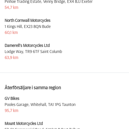
Pinhoe Trading Estate, Venny Bridge,
EX4 8JJ Exeter
54,7 km
North Cornwall Motorcycles
1 Kings Hill,
EX23 8QN Bude
60,1 km
Damerell's Motorcycles Ltd
Lodge Way,
TR9 6TF Saint Columb
63,9 km
Återförsäljare i samma region
GV Bikes
Pooles Garage, Whitehall,
TA1 1PG Taunton
95,7 km
Mount Motorcycles Ltd