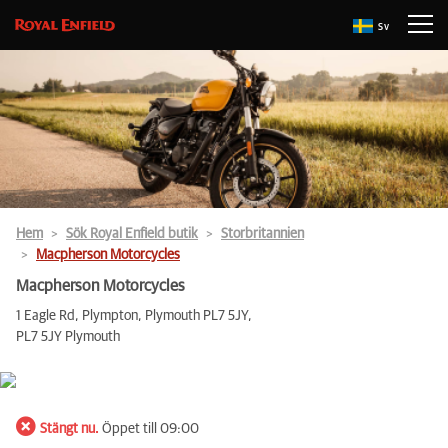
Sv
Hem
Sök Royal Enfield butik
Storbritannien
Macpherson Motorcycles
Macpherson Motorcycles
1 Eagle Rd, Plympton, Plymouth PL7 5JY,
PL7 5JY Plymouth
Stängt nu.
Öppet till 09:00