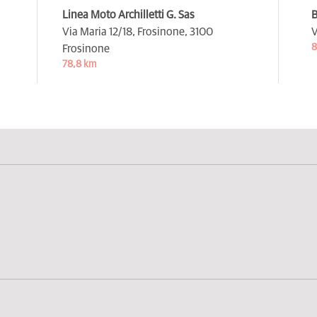
Linea Moto Archilletti G. Sas
B
Via Maria 12/18, Frosinone,
3100
V
8
Frosinone
78,8 km