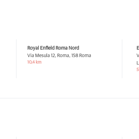
Royal Enfield Roma Nord
E
Via Mesula 12, Roma,
158 Roma
V
10,4 km
L
5