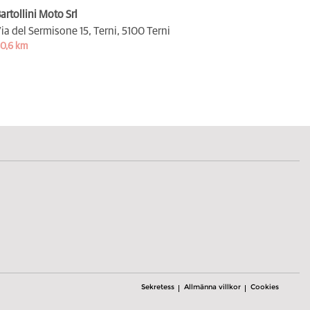
artollini Moto Srl
ia del Sermisone 15, Terni,
5100 Terni
0,6 km
Sekretess
Allmänna villkor
Cookies