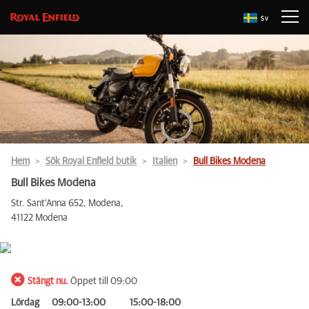
Sv
Hem
Sök Royal Enfield butik
Italien
Bull Bikes Modena
Bull Bikes Modena
Str. Sant'Anna 652, Modena,
41122 Modena
Stängt nu.
Öppet till 09:00
Lördag
09:00-13:00
15:00-18:00