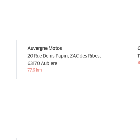
Auvergne Motos
C
20 Rue Denis Papin, ZAC des Ribes,
1
8
63170 Aubiere
77,6 km