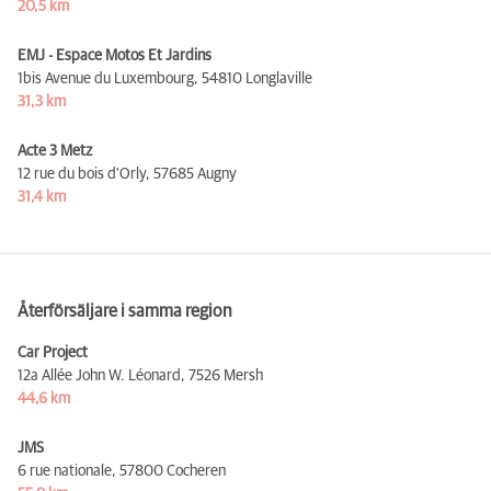
20,5 km
EMJ - Espace Motos Et Jardins
1bis Avenue du Luxembourg,
54810 Longlaville
31,3 km
Acte 3 Metz
12 rue du bois d'Orly,
57685 Augny
31,4 km
Återförsäljare i samma region
Car Project
12a Allée John W. Léonard,
7526 Mersh
44,6 km
JMS
6 rue nationale,
57800 Cocheren