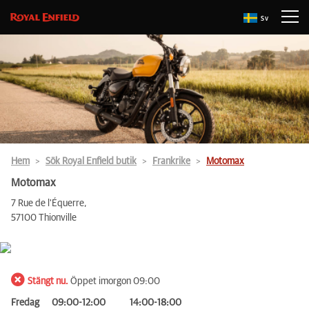
Sv
Hem
Sök Royal Enfield butik
Frankrike
Motomax
Motomax
7 Rue de l'Équerre,
57100 Thionville
Stängt nu.
Öppet imorgon 09:00
Fredag
09:00-12:00
14:00-18:00