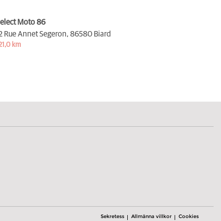
elect Moto 86
2 Rue Annet Segeron,
86580 Biard
21,0 km
Sekretess
Allmänna villkor
Cookies