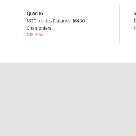
Quad 16
S
-
1820 rue des Platanes,
16430
1
1
Champniers
108,9 km