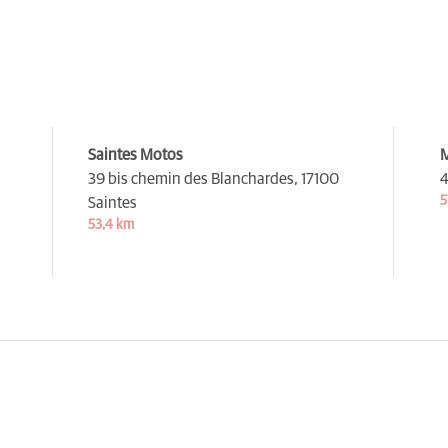
Saintes Motos
M
39 bis chemin des Blanchardes,
17100
4
5
Saintes
53,4 km