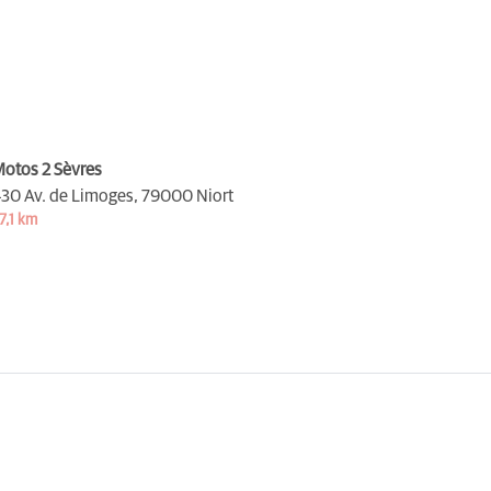
otos 2 Sèvres
30 Av. de Limoges,
79000 Niort
7,1 km