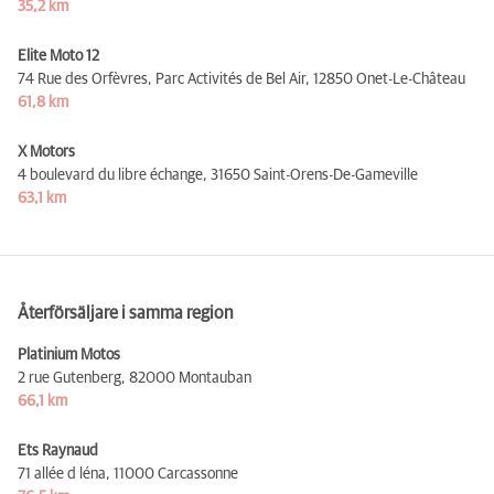
35,2 km
Elite Moto 12
74 Rue des Orfèvres, Parc Activités de Bel Air,
12850 Onet-Le-Château
61,8 km
X Motors
4 boulevard du libre échange,
31650 Saint-Orens-De-Gameville
63,1 km
Återförsäljare i samma region
Platinium Motos
2 rue Gutenberg,
82000 Montauban
66,1 km
Ets Raynaud
71 allée d léna,
11000 Carcassonne