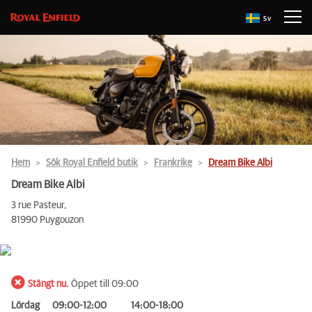
Sv
Hem
Sök Royal Enfield butik
Frankrike
Dream Bike Albi
Dream Bike Albi
3 rue Pasteur,
81990 Puygouzon
Stängt nu.
Öppet till 09:00
Lördag
09:00-12:00
14:00-18:00