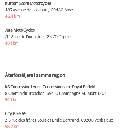
Kustom Store Motorcycles
485 avenue de Lossburg,
69480 Anse
46,4 km
Jura Moto'Cycles
ZI 12 rue de l'industrie,
39270 Orgelet
49,1 km
Återförsäljare i samma region
KS Concession Lyon - Concessionnaire Royal Enfield
8 Chemin du Tronchon,
69410 Champagne-Au-Mont-D'Or
54,1 km
City Bike 69
2-3 rue des frères Louis et Emile Bertrand,
69200 Venissieux
58,7 km